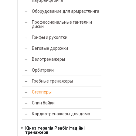
пауэрлифтинга
Оборудование для армрестлинга
Профессиональные гантели и
диски
Грифы и рукоятки
Беговые дорожки
Велотренажеры
Орбитреки
Гребные тренажеры
Степперы
Спин байки
Кардиотренажеры для дома
Кінезітерапія Реабілітаційні
тренажери