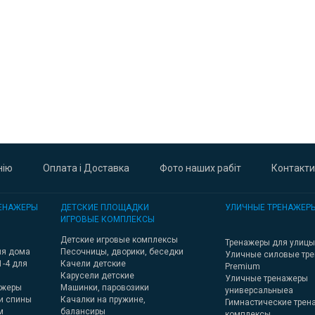
нію
Оплата і Доставка
Фото наших рабіт
Контакти
ЕНАЖЕРЫ
ДЕТСКИЕ ПЛОЩАДКИ
УЛИЧНЫЕ ТРЕНАЖЕР
ИГРОВЫЕ КОМПЛЕКСЫ
Детские игровые комплексы
Тренажеры для улицы 
ля дома
Песочницы, дворики, беседки
Уличные силовые тр
1-4 для
Качели детские
Premium
Карусели детские
Уличные тренажеры
ажеры
Машинки, паровозики
универсальныеа
и спины
Качалки на пружине,
Гимнастические трен
м
балансиры
комплексы